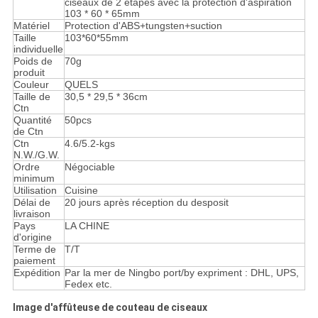
ciseaux de 2 étapes avec la protection d'aspiration
103 * 60 * 65mm
Matériel
Protection d'ABS+tungsten+suction
Taille
103*60*55mm
individuelle
Poids de
70g
produit
Couleur
QUELS
Taille de
30,5 * 29,5 * 36cm
Ctn
Quantité
50pcs
de Ctn
Ctn
4.6/5.2-kgs
N.W./G.W.
Ordre
Négociable
minimum
Utilisation
Cuisine
Délai de
20 jours après réception du desposit
livraison
Pays
LA CHINE
d'origine
Terme de
T/T
paiement
Expédition
Par la mer de Ningbo port/by expriment : DHL, UPS,
Fedex etc.
Image d'affûteuse de couteau de ciseaux