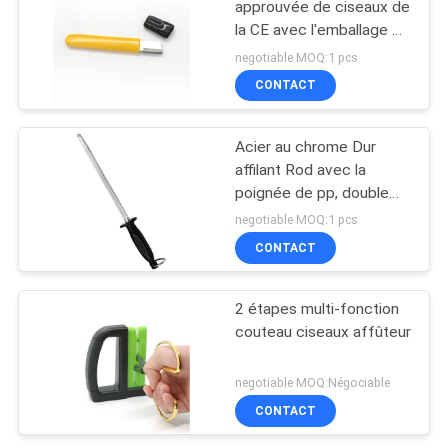
approuvée de ciseaux de
la CE avec l'emballage de
carte de boursouflure de
negotiable MOQ:1 pcs
PVC pour des femmes
CONTACT
Acier au chrome Dur
affilant Rod avec la
poignée de pp, double
paquet de boursouflure
negotiable MOQ:1 pcs
CONTACT
2 étapes multi-fonction
couteau ciseaux affûteur
negotiable MOQ:Négociable
CONTACT