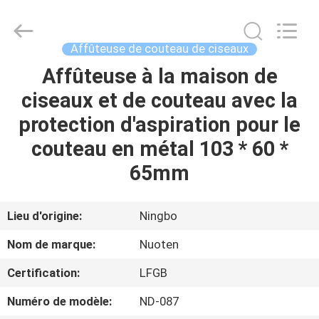
Yuyao
Norton
Electric
Appliance
Co.,
Affûteuse de couteau de ciseaux
Ltd..
All
Affûteuse à la maison de
À
Rights
Reserved.
ciseaux et de couteau avec la
LA
protection d'aspiration pour le
MAISON
couteau en métal 103 * 60 *
PRODUITS
65mm
VIDÉOS
Lieu d'origine:
Ningbo
Nom de marque:
Nuoten
À
Certification:
LFGB
PROPOS
Numéro de modèle:
ND-087
DE