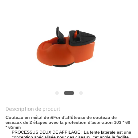
NOUVELLES
LES
AFFAIRES
DEMANDEZ
UN
DEVIS
PLAN
DU
Description de produit
Couteau en métal de &For d'affûteuse de couteau de
SITE
ciseaux de 2 étapes avec la protection d'aspiration 103 * 60
* 65mm
PROCESSUS DEUX DE AFFILAGE : La fente latérale est une
conception spécialisée pour des ciseaux, cet angle le facilite