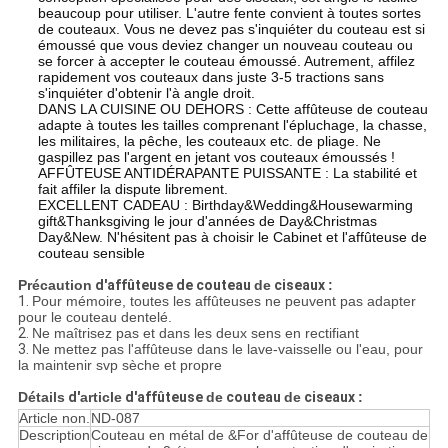
PRIVACY
beaucoup pour utiliser. L'autre fente convient à toutes sortes
de couteaux. Vous ne devez pas s'inquiéter du couteau est si
POLICY
émoussé que vous deviez changer un nouveau couteau ou
se forcer à accepter le couteau émoussé. Autrement, affilez
rapidement vos couteaux dans juste 3-5 tractions sans
s'inquiéter d'obtenir l'à angle droit.
DANS LA CUISINE OU DEHORS : Cette affûteuse de couteau
adapte à toutes les tailles comprenant l'épluchage, la chasse,
les militaires, la pêche, les couteaux etc. de pliage. Ne
gaspillez pas l'argent en jetant vos couteaux émoussés !
AFFÛTEUSE ANTIDÉRAPANTE PUISSANTE : La stabilité et
fait affiler la dispute librement.
EXCELLENT CADEAU : Birthday&Wedding&Housewarming
gift&Thanksgiving le jour d'années de Day&Christmas
Day&New. N'hésitent pas à choisir le Cabinet et l'affûteuse de
couteau sensible
Précaution
d'affûteuse de couteau
de
ciseaux
:
1.
Pour mémoire, toutes les affûteuses ne peuvent pas adapter
pour le couteau dentelé.
2.
Ne maîtrisez pas et dans les deux sens en rectifiant
3.
Ne mettez pas l'affûteuse dans le lave-vaisselle ou l'eau, pour
la maintenir svp sèche et propre
Détails
d'
article
d'affûteuse
de
couteau
de
ciseaux
:
Article non.
ND-087
Description
Couteau en métal de &For d'affûteuse de couteau de