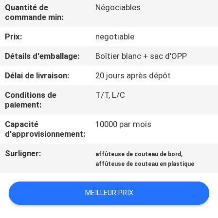
NOUS
Quantité de
Négociables
commande min:
Prix:
negotiable
VISITE
DE
Détails d'emballage:
Boîtier blanc + sac d'OPP
L'USINE
Délai de livraison:
20 jours après dépôt
Conditions de
T/T, L/C
CONTRÔLE
paiement:
DE
Capacité
10000 par mois
d'approvisionnement:
LA
QUALITÉ
Surligner:
,
affûteuse de couteau de bord
affûteuse de couteau en plastique
NOUS
MEILLEUR PRIX
CONTACTER