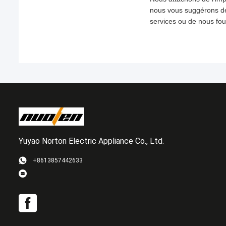
nous vous suggérons de d
services ou de nous fou
Yuyao Norton Electric Appliance Co., Ltd.
+8613857442633