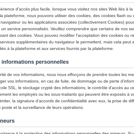
érience d'accès plus facile, lorsque vous visitez nos sites Web liés à la
 la plateforme, nous pouvons utiliser des cookies, des cookies flash ou
 navigateur ou les applications associées (collectivement Cookies) pour
et un service personnalisés. Veuillez comprendre que certains de nos se
isant des cookies. Vous pouvez modifier l'acceptation des cookies ou re
 services supplémentaires du navigateur le permettent, mais cela peut a
iés à la plateforme et aux services fournis par la plateforme.
 informations personnelles
urité de vos informations, nous nous efforçons de prendre toutes les m
ger vos informations, en cas de fuite, de dommage ou de perte d'infor
tocole SSL, le stockage crypté des informations, le contrôle d'accès au
ement les employés ou les sous-traitants qui peuvent être exposés à vo
imiter, la signature d'accords de confidentialité avec eux, la prise de di
u poste et la surveillance de leurs opérations.
ineurs
ortance à la protection des informations personnelles des mineurs. Si 