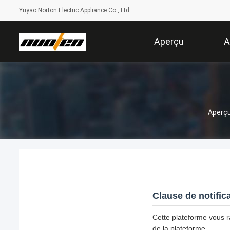
Yuyao Norton Electric Appliance Co., Ltd.
Aperçu
A
Aperç
Clause de notific
Cette plateforme vous ra
de la plateforme.