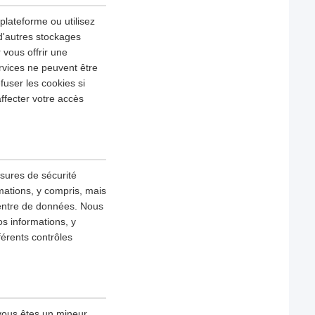
 plateforme ou utilisez
 d'autres stockages
 vous offrir une
rvices ne peuvent être
fuser les cookies si
ffecter votre accès
esures de sécurité
mations, y compris, mais
 centre de données. Nous
s informations, y
fférents contrôles
vous êtes un mineur,