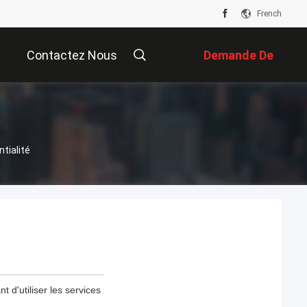
French
Contactez Nous
Demande De
Soumission
tialité
t d'utiliser les services