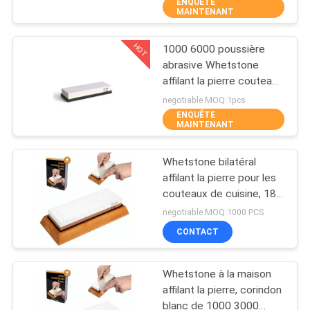
poussières abrasives
ENQUÊTE
NOUS
MAINTENANT
HOT
1000 6000 poussière
VISITE
21
abrasive Whetstone
DE
affilant la pierre couteau
Affûteuse de
de Waterstone de
L'USINE
negotiable MOQ:1pcs
couteau extérieure
corindon de 7 pouces
ENQUÊTE
MAINTENANT
CONTRÔLE
Whetstone bilatéral
DE
affilant la pierre pour les
LA
couteaux de cuisine, 180
24
* 60 * 27mm
negotiable MOQ:1000 PCS
QUALITÉ
Affûteuse de
CONTACT
NOUS
couteau de poignée
Whetstone à la maison
CONTACTER
affilant la pierre, corindon
blanc de 1000 3000