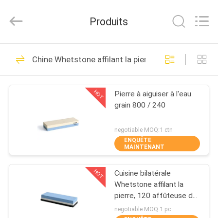
Yuyao
Norton
Electric
Produits
Appliance
Co.,
Ltd..
All
À
Rights
45
Reserved.
Chine Whetstone affilant la pierre
LA
Affûteuse de
MAISON
couteau de ménage
HOT
Pierre à aiguiser à l'eau
grain 800 / 240
PRODUITS
negotiable MOQ:1 ctn
ENQUÊTE
VIDÉOS
MAINTENANT
55
Affûteuse de
HOT
Cuisine bilatérale
À
Whetstone affilant la
PROPOS
couteau de cuisine
pierre, 120 affûteuse de
couteau en pierre de 80
DE
negotiable MOQ:1 pc