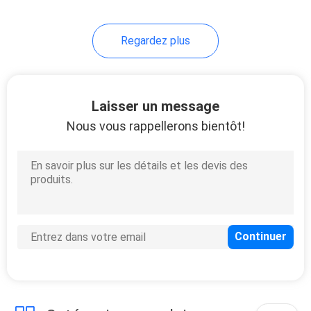
16
Regardez plus
Support électrique
de couteau
Laisser un message
Nous vous rappellerons bientôt!
18
Nouveaux venus