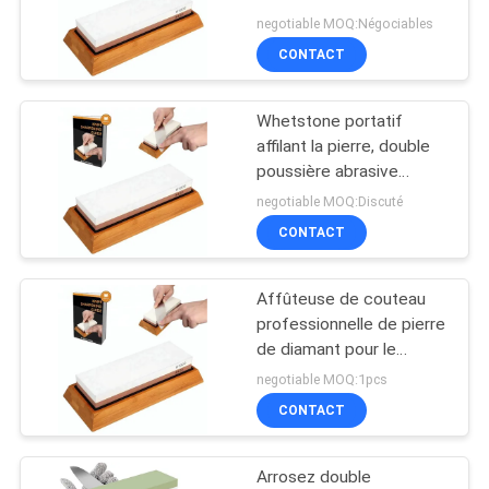
poussières abrasives
negotiable MOQ:Négociables
NOUVELLES
affilant la pierre
CONTACT
32
LES
Affûteuse de
Whetstone portatif
AFFAIRES
affilant la pierre, double
couteau d'aspiration
poussière abrasive
affilant la pierre pour
DEMANDEZ
negotiable MOQ:Discuté
l'affilage
CONTACT
UN
DEVIS
Affûteuse de couteau
24
professionnelle de pierre
Affûteuse de
PLAN
de diamant pour le
couteau de cuisine
negotiable MOQ:1pcs
DU
couteau électrique
affilant le kit en pierre
CONTACT
SITE
Arrosez double