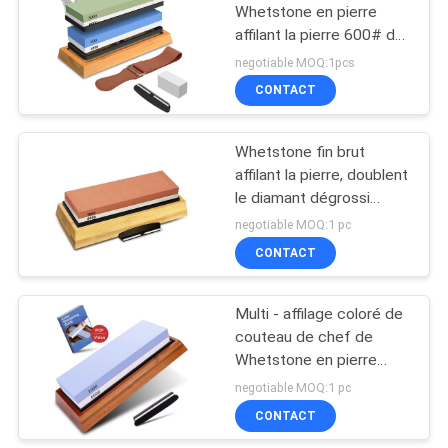
PRIVACY
Whetstone en pierre
affilant la pierre 600# de
POLICY
18
aplatissement 1500#
negotiable MOQ:1pcs
180*60*27mm
Whetstone affilant
CONTACT
la pierre
Whetstone fin brut
affilant la pierre, doublent
le diamant dégrossi
affilant la pierre
negotiable MOQ:1 pc
CONTACT
13
Multi - affilage coloré de
Couteau affilant Rod
couteau de chef de
Whetstone en pierre
avec le logo adapté aux
negotiable MOQ:1 pc
besoins du client
CONTACT