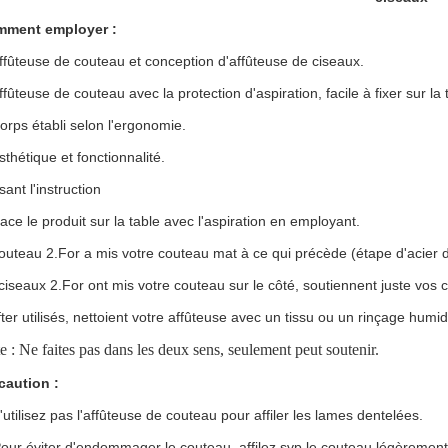
ment employer :
ffûteuse de couteau et conception d'affûteuse de ciseaux.
ffûteuse de couteau avec la protection d'aspiration, facile à fixer sur la 
orps établi selon l'ergonomie.
sthétique et fonctionnalité.
isant l'instruction
lace le produit sur la table avec l'aspiration en employant.
couteau 2.For a mis votre couteau mat à ce qui précède (étape d'acier de
 ciseaux 2.For ont mis votre couteau sur le côté, soutiennent juste vos c
fter utilisés, nettoient votre affûteuse avec un tissu ou un rinçage hu
e : Ne faites pas dans les deux sens, seulement peut soutenir.
caution :
'utilisez pas l'affûteuse de couteau pour affiler les lames dentelées.
Pour éviter d'endommager le couteau, affilez svp le couteau légèrement 