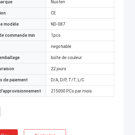
marque
Nuoten
ion
CE
e modèle
ND-087
 de commande min
1pcs
negotiable
'emballage
boîte de couleur
ivraison
22 jours
s de paiement
D/A, D/P, T/T, L/C
 d'approvisionnement
215000 PCs par mois