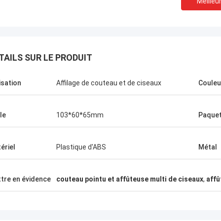
Meilleur
TAILS SUR LE PRODUIT
lisation
Affilage de couteau et de ciseaux
Couleu
le
103*60*65mm
Paque
ériel
Plastique d'ABS
Métal
Melia de Chris
nant, seulement Norton, aucun
tre en évidence
couteau pointu et affûteuse multi de ciseaux
,
affû
l'autre fournisseur !