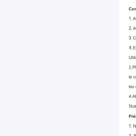
Com
1.
A
2.
A
3.
C
4.
E
Util
1.P
le 
les
4.A
Not
Pré
1.
N
2. 