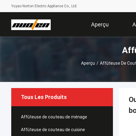
Yuyao Norton Electric Appliance Co., Ltd.
Aperçu
A
Aff
Aperçu
/
Affûteuse De Cou
Tous Les Produits
Ou
bo
Affûteuse de couteau de ménage
Affûteuse de couteau de cuisine