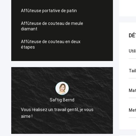
Affûteuse portative de patin
Affûteuse de couteau de meule
diamant
DÉ
Affûteuse de couteau en deux
étapes
Uti
Tail
Mat
Saftig Bernd
Vous réalisez un travail gentil, je vous
Mainte
Met
aime !
besoin 