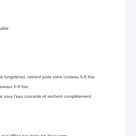
table
 tungstène), retirent juste votre couteau 5-8 fois.
iseaux 5-8 fois.
mide sous l'eau courante et sèchent complètement.
et n'affilez pas dans les deux sens