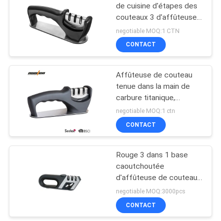
PRIVACY
de cuisine d'étapes des
couteaux 3 d'affûteuse
POLICY
de couteau d'ensemble
negotiable MOQ:1 CTN
de couteau de cuisine
CONTACT
Affûteuse de couteau
tenue dans la main de
carbure titanique,
affûteuse de couteau
negotiable MOQ:1 ctn
professionnelle de
CONTACT
cuisiniers
Rouge 3 dans 1 base
caoutchoutée
d'affûteuse de couteau
de poignée pour le
negotiable MOQ:3000pcs
combat découpant, filet
CONTACT