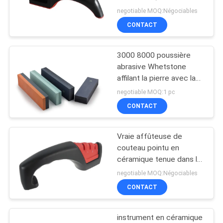
de couteau pointu facile
negotiable MOQ:Négociables
NOUVELLES
pour le cadeau de Noël
CONTACT
LES
3000 8000 poussière
AFFAIRES
abrasive Whetstone
affilant la pierre avec la
base en bambou pour les
DEMANDEZ
negotiable MOQ:1 pc
couteaux émoussés
CONTACT
UN
DEVIS
Vraie affûteuse de
couteau pointu en
PLAN
céramique tenue dans la
main de Rod pour des
negotiable MOQ:Négociables
DU
outils de jardin, lame
CONTACT
SITE
affilant des outils
instrument en céramique