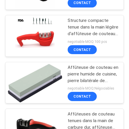
d'étape de l'acier
CONTACT
NOUS
inoxydable 3
Structure compacte
VISITE
tenue dans la main légère
DE
d'affûteuse de couteau
qui respecte
L'USINE
negotiable MOQ:100 pcs
l'environnement
CONTACT
CONTRÔLE
Affûteuse de couteau en
DE
pierre humide de cuisine,
LA
pierre bilatérale de
Whetstone de couverts
negotiable MOQ:Négociables
QUALITÉ
de Whetstone
CONTACT
NOUS
Affûteuses de couteau
CONTACTER
tenues dans la main de
carbure dur, affûteuse