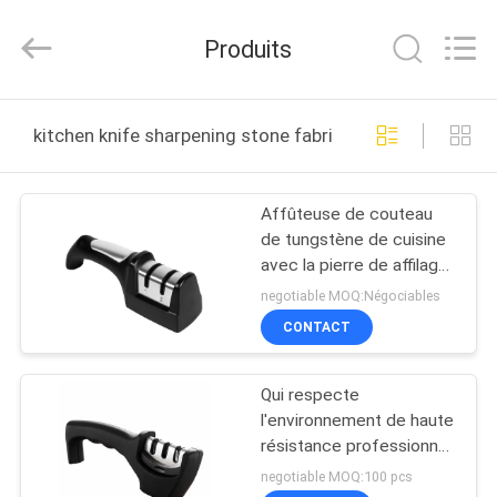
Yuyao
Norton
Electric
Produits
Appliance
Co.,
Ltd..
All
À
Rights
Reserved.
kitchen knife sharpening stone fabrication en ligne
LA
MAISON
Affûteuse de couteau
de tungstène de cuisine
PRODUITS
avec la pierre de affilage
en céramique de carbure
negotiable MOQ:Négociables
dur
VIDÉOS
CONTACT
Qui respecte
À
l'environnement de haute
PROPOS
résistance professionnel
d'affûteuse de couteau
DE
negotiable MOQ:100 pcs