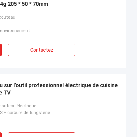
84g 205 * 50 * 70mm
 couteau
l'environnement
Contactez
sur l'outil professionnel électrique de cuisine
e TV
couteau électrique
BS + carbure de tungstène