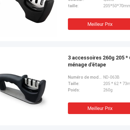
taille:
205*50*70m
Meilleur Prix
3 accessoires 260g 205 *
ménage d'étape
Numéro de modèle:
ND-063B
Taille:
205 * 62 * 7
Poids:
260g
Meilleur Prix