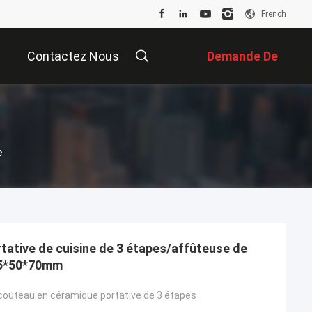
French
Contactez Nous
Demande De
Soumission
e
tative de cuisine de 3 étapes/affûteuse de
05*50*70mm
couteau en céramique portative de 3 étapes