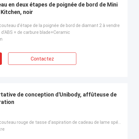
eau en deux étapes de poignée de bord de Mini
Kitchen, noir
couteau d'étape de la poignée de bord de diamant 2 à vendre
p d'ABS + de carbure blade+Ceramic
mm
Contactez
tative de conception d'Unibody, affûteuse de
ration
Affûteuse de couteau rouge de tasse d'aspiration de cadeau de lame spéciale la petite avec l'OIN a a
tre