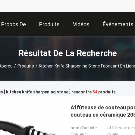
 Propos De
Produits
Vidéos
Événements
Nous
Résultat De La Recherche
Aperçu
/
Produits
/
Kitchen Knife Sharpening Stone Fabricant En Lign
s [ kitchen knife sharpening stone ] rencontre
54
produits.
Affûteuse de couteau por
couteau en céramique 2
nom d'article:
affûteuse de 
Couleur:
Quels