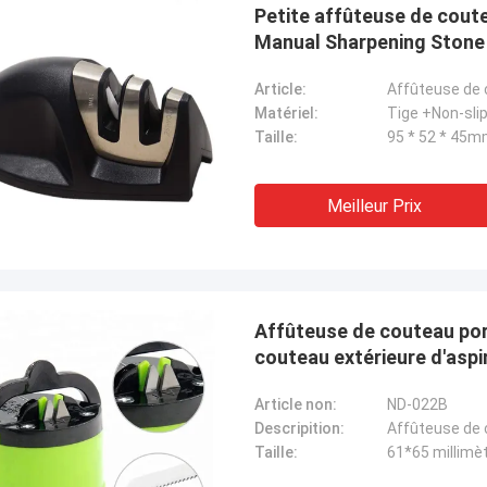
Petite affûteuse de cout
Manual Sharpening Stone 
Article:
Affûteuse de 
Matériel:
Tige +Non-sli
Taille:
95 * 52 * 45
Meilleur Prix
Affûteuse de couteau por
couteau extérieure d'aspi
Article non:
ND-022B
Descripition:
Taille:
61*65 millimè