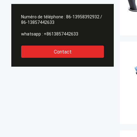
Numéro de téléphone :
86-13958392932 /
86-13857442633
whatsapp :
+8613857442633
Contact