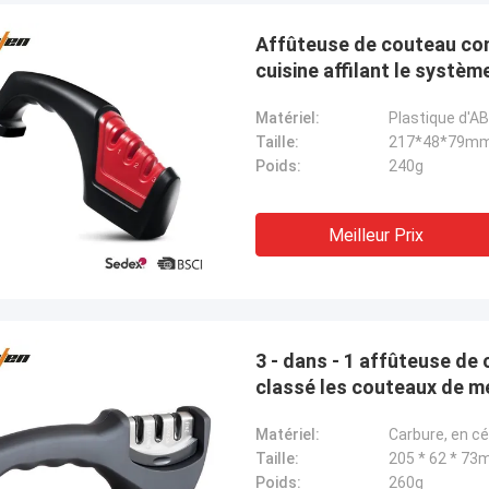
Affûteuse de couteau com
cuisine affilant le systèm
Matériel:
Plastique d'AB
Taille:
217*48*79m
Poids:
240g
Meilleur Prix
3 - dans - 1 affûteuse de 
Melia de Chris
classé les couteaux de m
nant, seulement Norton, aucun
l'autre fournisseur !
Matériel:
Carbure, en cé
Taille:
205 * 62 * 7
Poids:
260g