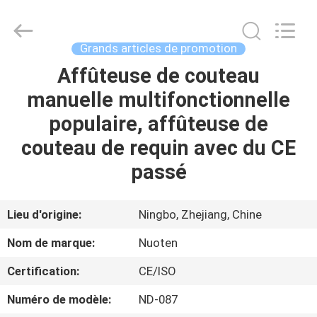
Yuyao
Norton
Electric
Appliance
Co.,
Grands articles de promotion
Ltd..
All
Affûteuse de couteau
À
Rights
Reserved.
manuelle multifonctionnelle
LA
populaire, affûteuse de
MAISON
couteau de requin avec du CE
PRODUITS
passé
VIDÉOS
Lieu d'origine:
Ningbo, Zhejiang, Chine
Nom de marque:
Nuoten
À
Certification:
CE/ISO
PROPOS
Numéro de modèle:
ND-087
DE