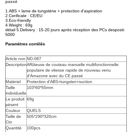
PRIVACY
passé
POLICY
1.ABS + lame de tungstène + protection d'aspiration
2.Cerificate : CE/EU
3.Eco-friendly
4.Weight : 69g
détail 5.Delivery : 15-20 jours après réception des PCs desposit-
5000
Paramètres corrélés
Article non.
ND-087
Description
Affûteuse de couteau manuelle multifonctionnelle
populaire de vitesse rapide de nouveau venu
d'Amazone avec du CE passé
Matériel
Protection d'ABS+tungsten+suction
Taille
103*60*55mm
individuelle
Le produit
69g
pèsent
Couleur
QUELS
Taille de
505*290*320cm
Ctn
Quantité
100pcs