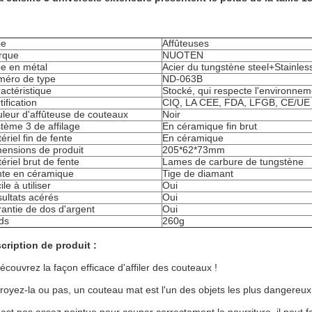
pe
Affûteuses
rque
NUOTEN
e en métal
Acier du tungstène steel+Stainles
éro de type
ND-063B
actéristique
Stocké, qui respecte l'environnem
tification
CIQ, LA CEE, FDA, LFGB, CE/UE
leur d'affûteuse de couteaux
Noir
tème 3 de affilage
En céramique fin brut
ériel fin de fente
En céramique
ensions de produit
205*62*73mm
ériel brut de fente
Lames de carbure de tungstène
te en céramique
Tige de diamant
ile à utiliser
Oui
ultats acérés
Oui
antie de dos d'argent
Oui
ds
260g
cription de produit :
écouvrez la façon efficace d'affiler des couteaux !
royez-la ou pas, un couteau mat est l'un des objets les plus dangereu