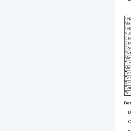
Ty
Ma
Typ
Num
Car
Cer
Cou
Sys
Mat
Dim
Mat
Fen
Fac
Rés
Gar
Poi
Des
D
C