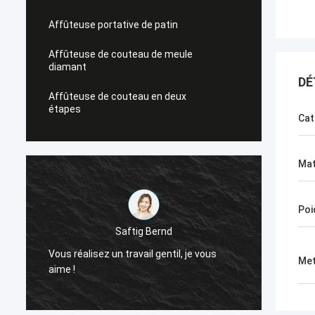
Affûteuse portative de patin
Affûteuse de couteau de meule
diamant
DÉ
Affûteuse de couteau en deux
étapes
Cat
Mat
Poi
Saftig Bernd
Vous réalisez un travail gentil, je vous
Mainte
Met
aime !
besoin 