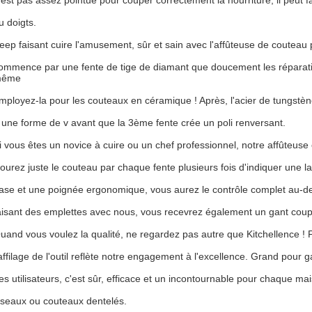
'est pas assez pointue pour couper correctement la nourriture, il peut fa
u doigts.
eep faisant cuire l'amusement, sûr et sain avec l'affûteuse de couteau
ommence par une fente de tige de diamant que doucement les répara
ême
mployez-la pour les couteaux en céramique ! Après, l'acier de tungstène 
 une forme de v avant que la 3ème fente crée un poli renversant.
i vous êtes un novice à cuire ou un chef professionnel, notre affûteuse est
ourez juste le couteau par chaque fente plusieurs fois d'indiquer une 
ase et une poignée ergonomique, vous aurez le contrôle complet au-d
aisant des emplettes avec nous, vous recevrez également un gant coupe
uand vous voulez la qualité, ne regardez pas autre que Kitchellence ! F
'affilage de l'outil reflète notre engagement à l'excellence. Grand pour g
es utilisateurs, c'est sûr, efficace et un incontournable pour chaque mai
iseaux ou couteaux dentelés.