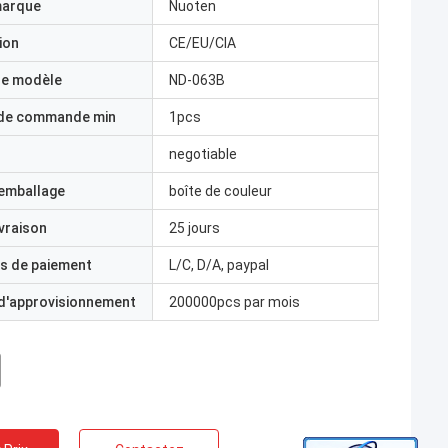
marque
Nuoten
ion
CE/EU/CIA
e modèle
ND-063B
 de commande min
1pcs
negotiable
'emballage
boîte de couleur
ivraison
25 jours
s de paiement
L/C, D/A, paypal
 d'approvisionnement
200000pcs par mois