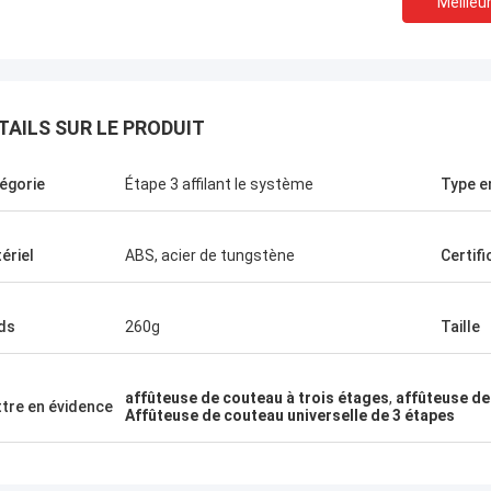
Meilleur
TAILS SUR LE PRODUIT
égorie
Étape 3 affilant le système
Type e
ériel
ABS, acier de tungstène
Certifi
ds
260g
Taille
Melia de Chris
nant, seulement Norton, aucun
affûteuse de couteau à trois étages
,
affûteuse de
tre en évidence
Affûteuse de couteau universelle de 3 étapes
l'autre fournisseur !