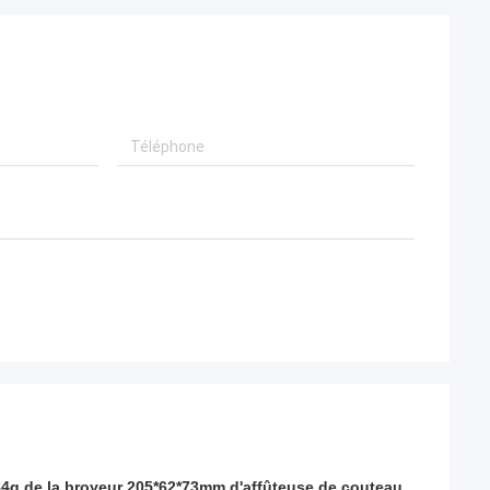
 184g de la broyeur 205*62*73mm d'affûteuse de couteau