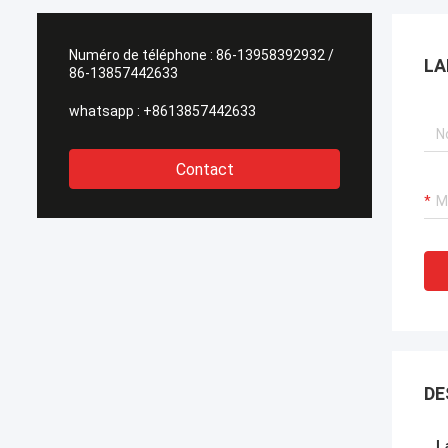
Numéro de téléphone :
86-13958392932 /
LA
86-13857442633
whatsapp :
+8613857442633
Contact
DE
L