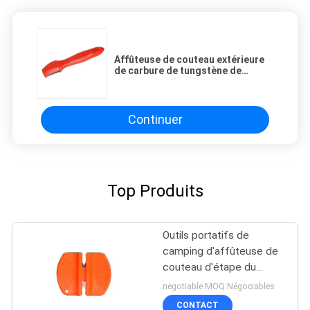
Affûteuse de couteau extérieure
de carbure de tungstène de
précision/affûteuse de couteau
en plastique
Continuer
Top Produits
Outils portatifs de
camping d'affûteuse de
couteau d'étape du
plastique 2 avec sec et
negotiable MOQ:Négociables
propre
CONTACT