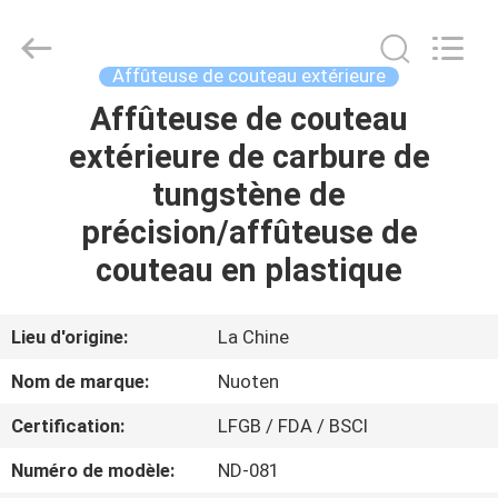
Yuyao
Norton
Electric
Appliance
Co.,
Affûteuse de couteau extérieure
Ltd..
All
Affûteuse de couteau
À
Rights
Reserved.
extérieure de carbure de
LA
tungstène de
MAISON
précision/affûteuse de
PRODUITS
couteau en plastique
VIDÉOS
Lieu d'origine:
La Chine
Nom de marque:
Nuoten
À
Certification:
LFGB / FDA / BSCI
PROPOS
Numéro de modèle:
ND-081
DE