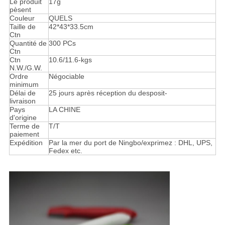
Le produit
17g
pèsent
Couleur
QUELS
Taille de
42*43*33.5cm
Ctn
Quantité de
300 PCs
Ctn
Ctn
10.6/11.6-kgs
N.W./G.W.
Ordre
Négociable
minimum
Délai de
25 jours après réception du desposit-
livraison
Pays
LA CHINE
d'origine
Terme de
T/T
paiement
Expédition
Par la mer du port de Ningbo/exprimez : DHL, UPS,
Fedex etc.