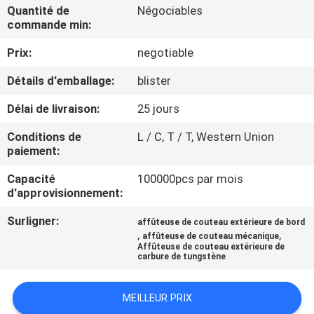
NOUS
Quantité de
Négociables
commande min:
Prix:
negotiable
VISITE
DE
Détails d'emballage:
blister
L'USINE
Délai de livraison:
25 jours
Conditions de
L / C, T / T, Western Union
CONTRÔLE
paiement:
DE
Capacité
100000pcs par mois
d'approvisionnement:
LA
QUALITÉ
Surligner:
affûteuse de couteau extérieure de bord
,
,
affûteuse de couteau mécanique
Affûteuse de couteau extérieure de
carbure de tungstène
NOUS
CONTACTER
MEILLEUR PRIX