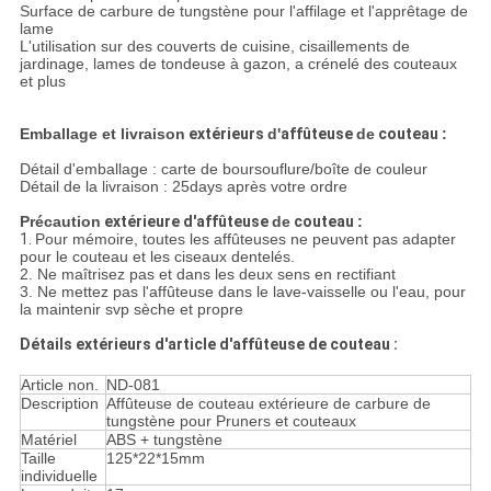
PRIVACY
Surface de carbure de tungstène pour l'affilage et l'apprêtage de
lame
POLICY
L'utilisation sur des couverts de cuisine, cisaillements de
jardinage, lames de tondeuse à gazon, a crénelé des couteaux
et plus
Emballage et livraison
extérieurs
d'
affûteuse
de
couteau
:
Détail d'emballage : carte de boursouflure/boîte de couleur
Détail de la livraison : 25days après votre ordre
Précaution
extérieure d'affûteuse
de
couteau
:
1.
Pour mémoire, toutes les affûteuses ne peuvent pas adapter
pour le couteau et les ciseaux dentelés.
2. Ne maîtrisez pas et dans les deux sens en rectifiant
3. Ne mettez pas l'affûteuse dans le lave-vaisselle ou l'eau, pour
la maintenir svp sèche et propre
Détails extérieurs d'article d'affûteuse de couteau :
Article non.
ND-081
Description
Affûteuse de couteau extérieure de carbure de
tungstène pour Pruners et couteaux
Matériel
ABS + tungstène
Taille
125*22*15mm
individuelle