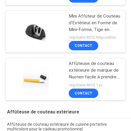
Mini Affûteur de Couteau
d'Extérieur en Forme de
Mini-Forme, Tige en
Céramique
negotiable MOQ:Négociables
CONTACT
Affûteuse de couteau
extérieure de marque de
Nuoten facile à prendre
avec la petite taille
negotiable MOQ:1 pc
105*12*5MM
CONTACT
Affûteuse de couteau extérieure
Affûteuse de couteau extérieure de cuisine portative
multicolore pour le cadeau promotionnel