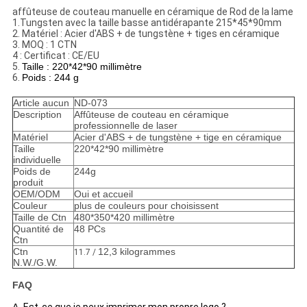
PRIVACY
affûteuse de couteau manuelle en céramique de Rod de la lame
1.Tungsten avec la taille basse antidérapante 215*45*90mm
POLICY
2. Matériel : Acier d'ABS + de tungstène + tiges en céramique
3. MOQ : 1 CTN
4 : Certificat : CE/EU
5.
Taille : 220*42*90 millimètre
6.
Poids : 244 g
Article aucun
ND-073
Description
Affûteuse de couteau en céramique
professionnelle de laser
Matériel
Acier d'ABS + de tungstène + tige en céramique
Taille
220*42*90 millimètre
individuelle
Poids de
244g
produit
OEM/ODM
Oui et accueil
Couleur
plus de couleurs pour choisissent
Taille de Ctn
480*350*420 millimètre
Quantité de
48 PCs
Ctn
Ctn
12,3 kilogrammes
11.7 /
N.W./G.W.
FAQ