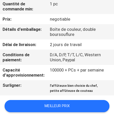
NOUS
Quantité de
1 pc
commande min:
Prix:
negotiable
VISITE
DE
Détails d'emballage:
Boîte de couleur, double
boursouflure
L'USINE
Délai de livraison:
2 jours de travail
CONTRÔLE
Conditions de
D/A, D/P, T/T, L/C, Western
paiement:
Union, Paypal
DE
Capacité
100000 + PCs + par semaine
LA
d'approvisionnement:
QUALITÉ
Surligner:
,
l'affûteuse bien choisie du chef
petite affûteuse de couteau
NOUS
CONTACTER
MEILLEUR PRIX