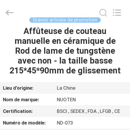
Yuyao
Norton
Electric
Appliance
Co.,
Grands articles de promotion
Ltd..
All
Affûteuse de couteau
À
Rights
Reserved.
manuelle en céramique de
LA
Rod de lame de tungstène
MAISON
avec non - la taille basse
PRODUITS
215*45*90mm de glissement
VIDÉOS
Lieu d'origine:
La Chine
Nom de marque:
NUOTEN
À
Certification:
BSCI , SEDEX , FDA , LFGB , CE
PROPOS
Numéro de modèle:
ND-073
DE