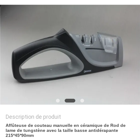
NOUVELLES
LES
AFFAIRES
DEMANDEZ
UN
DEVIS
PLAN
DU
Description de produit
SITE
Affûteuse de couteau manuelle en céramique de Rod de
lame de tungstène avec la taille basse antidérapante
215*45*90mm