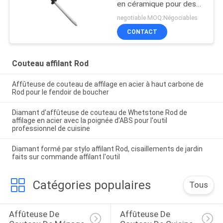
en céramique pour des
couteaux de cuisine,
negotiable MOQ:Négociables
couteaux de fruit
CONTACT
Couteau affilant Rod
Affûteuse de couteau de affilage en acier à haut carbone de
Rod pour le fendoir de boucher
Diamant d'affûteuse de couteau de Whetstone Rod de
affilage en acier avec la poignée d'ABS pour l'outil
professionnel de cuisine
Diamant formé par stylo affilant Rod, cisaillements de jardin
faits sur commande affilant l'outil
Catégories populaires
Tous
Affûteuse De 
Affûteuse De 