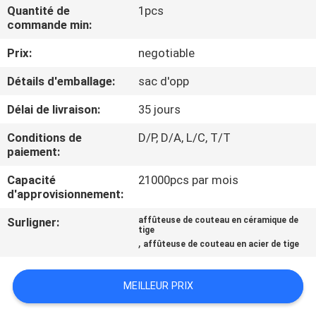
NOUS
Quantité de
1pcs
commande min:
Prix:
negotiable
VISITE
DE
Détails d'emballage:
sac d'opp
L'USINE
Délai de livraison:
35 jours
Conditions de
D/P, D/A, L/C, T/T
CONTRÔLE
paiement:
DE
Capacité
21000pcs par mois
d'approvisionnement:
LA
QUALITÉ
Surligner:
affûteuse de couteau en céramique de
tige
,
affûteuse de couteau en acier de tige
NOUS
MEILLEUR PRIX
CONTACTER