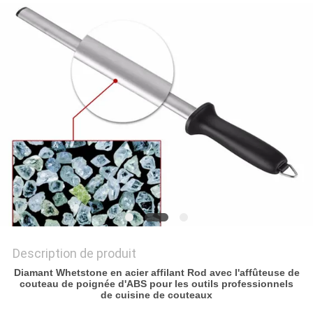
NOUVELLES
LES
AFFAIRES
DEMANDEZ
UN
DEVIS
PLAN
DU
Description de produit
SITE
Diamant Whetstone en acier affilant Rod avec l'affûteuse de
couteau de poignée d'ABS pour les outils professionnels
de cuisine de couteaux