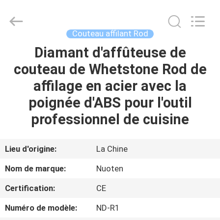
Yuyao
Norton
Electric
Appliance
Co.,
Couteau affilant Rod
Ltd..
All
Diamant d'affûteuse de
À
Rights
Reserved.
couteau de Whetstone Rod de
LA
affilage en acier avec la
MAISON
poignée d'ABS pour l'outil
PRODUITS
professionnel de cuisine
VIDÉOS
Lieu d'origine:
La Chine
Nom de marque:
Nuoten
À
Certification:
CE
PROPOS
Numéro de modèle:
ND-R1
DE