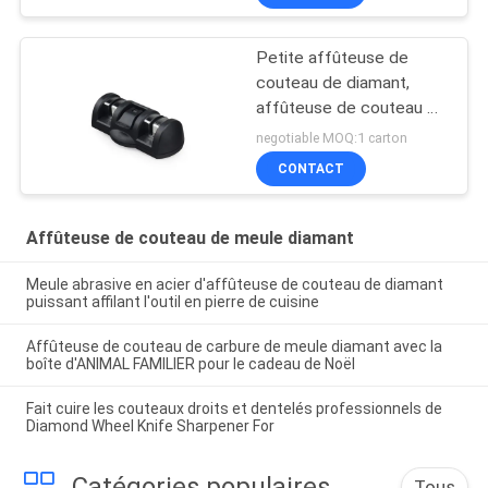
Petite affûteuse de
couteau de diamant,
affûteuse de couteau de
chasse pour des
negotiable MOQ:1 carton
couteaux de poche
CONTACT
Affûteuse de couteau de meule diamant
Meule abrasive en acier d'affûteuse de couteau de diamant
puissant affilant l'outil en pierre de cuisine
Affûteuse de couteau de carbure de meule diamant avec la
boîte d'ANIMAL FAMILIER pour le cadeau de Noël
Fait cuire les couteaux droits et dentelés professionnels de
Diamond Wheel Knife Sharpener For
Catégories populaires
Tous