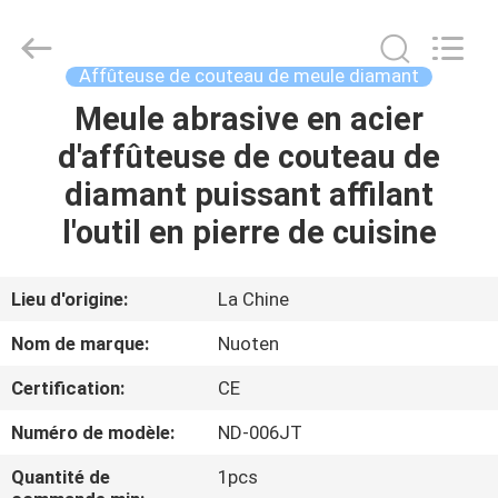
Yuyao
Norton
Electric
Appliance
Co.,
Affûteuse de couteau de meule diamant
Ltd..
All
Meule abrasive en acier
À
Rights
Reserved.
d'affûteuse de couteau de
LA
diamant puissant affilant
MAISON
l'outil en pierre de cuisine
PRODUITS
Lieu d'origine:
La Chine
VIDÉOS
Nom de marque:
Nuoten
Certification:
CE
À
Numéro de modèle:
ND-006JT
PROPOS
DE
Quantité de
1pcs