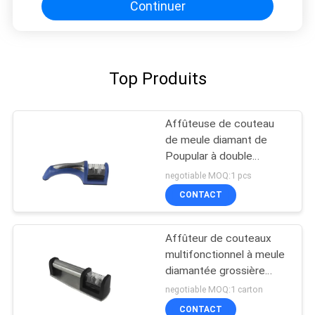
Continuer
Top Produits
Affûteuse de couteau
de meule diamant de
Poupular à double
fonction avec approuvé
negotiable MOQ:1 pcs
par le FDA
CONTACT
Affûteur de couteaux
multifonctionnel à meule
diamantée grossière
avec coussin en EVA
negotiable MOQ:1 carton
CONTACT