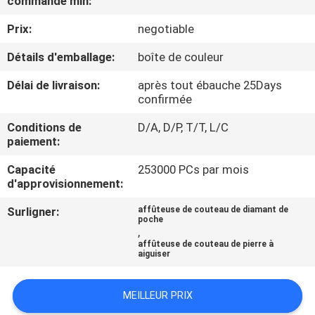
commande min:
NOUS
Prix:
negotiable
VISITE
Détails d'emballage:
boîte de couleur
DE
Délai de livraison:
après tout ébauche 25Days
confirmée
L'USINE
Conditions de
D/A, D/P, T/T, L/C
paiement:
CONTRÔLE
Capacité
253000 PCs par mois
DE
d'approvisionnement:
LA
Surligner:
affûteuse de couteau de diamant de
QUALITÉ
poche
,
affûteuse de couteau de pierre à
aiguiser
NOUS
CONTACTER
MEILLEUR PRIX