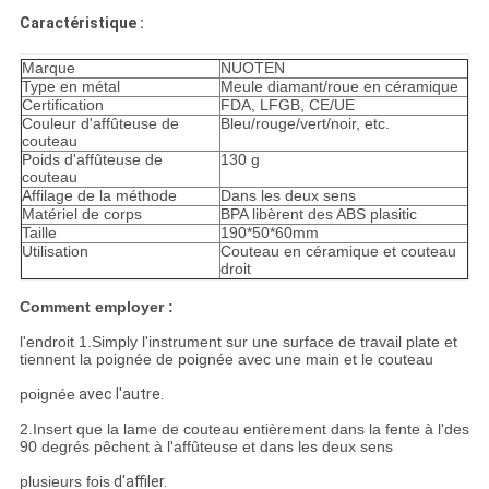
PRIVACY
Caractéristique :
POLICY
Marque
NUOTEN
Type en métal
Meule diamant/roue en céramique
Certification
FDA, LFGB, CE/UE
Couleur d'affûteuse de
Bleu/rouge/vert/noir, etc.
couteau
Poids d'affûteuse de
130 g
couteau
Affilage de la méthode
Dans les deux sens
Matériel de corps
BPA libèrent des ABS plasitic
Taille
190*50*60mm
Utilisation
Couteau en céramique et couteau
droit
Comment employer :
l'endroit 1.Simply l'instrument sur une surface de travail plate et
tiennent la poignée de poignée avec une main et le couteau
poignée
avec l'autre.
2.Insert que la lame de couteau entièrement dans la fente à l'des
90 degrés pêchent à l'affûteuse et dans les deux sens
plusieurs fois
d'affiler.