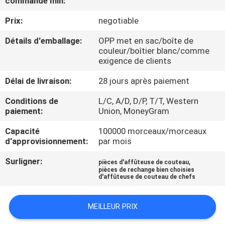
commande min:
NOUS
Prix:
negotiable
VISITE
Détails d'emballage:
OPP met en sac/boîte de
couleur/boîtier blanc/comme
DE
exigence de clients
L'USINE
Délai de livraison:
28 jours après paiement
Conditions de
L/C, A/D, D/P, T/T, Western
CONTRÔLE
paiement:
Union, MoneyGram
DE
Capacité
100000 morceaux/morceaux
LA
d'approvisionnement:
par mois
QUALITÉ
Surligner:
,
pièces d'affûteuse de couteau
pièces de rechange bien choisies
d'affûteuse de couteau de chefs
NOUS
CONTACTER
MEILLEUR PRIX