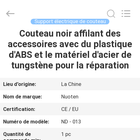
Yuyao
Norton
Electric
Appliance
Co.,
Support électrique de couteau
Ltd..
All
Couteau noir affilant des
À
Rights
Reserved.
accessoires avec du plastique
LA
d'ABS et le matériel d'acier de
MAISON
tungstène pour la réparation
PRODUITS
Lieu d'origine:
La Chine
VIDÉOS
Nom de marque:
Nuoten
Certification:
CE / EU
À
Numéro de modèle:
ND - 013
PROPOS
DE
Quantité de
1 pc