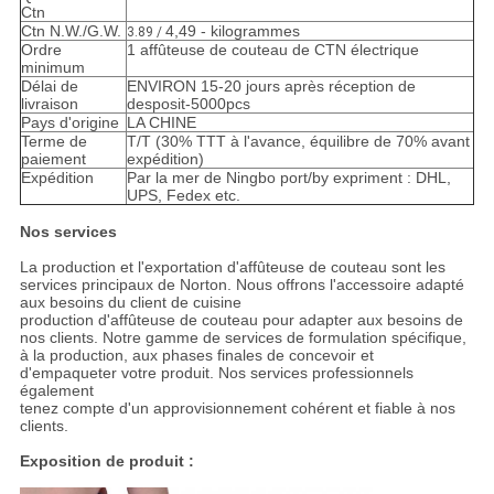
Ctn
Ctn N.W./G.W.
4,49 - kilogrammes
3.89 /
Ordre
1 affûteuse de couteau de CTN électrique
minimum
Délai de
ENVIRON 15-20 jours après réception de
livraison
desposit-5000pcs
Pays d'origine
LA CHINE
Terme de
T/T (30% TTT à l'avance, équilibre de 70% avant
paiement
expédition)
Expédition
Par la mer de Ningbo port/by expriment : DHL,
UPS, Fedex etc.
Nos services
La production et l'exportation d'affûteuse de couteau sont les
services principaux de Norton. Nous offrons l'accessoire adapté
aux besoins du client de cuisine
production d'affûteuse de couteau pour adapter aux besoins de
nos clients. Notre gamme de services de formulation spécifique,
à la production, aux phases finales de concevoir et
d'empaqueter votre produit. Nos services professionnels
également
tenez compte d'un approvisionnement cohérent et fiable à nos
clients.
Exposition de produit :