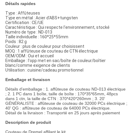
PRIVACY
Détails rapides
POLICY
Type : Affûteuses
Type en métal : Acier d'ABS+tungsten
Certification : CE/UE
Caractéristique : Qui respecte l'environnement, stocké
Numéro de type : ND-013
Taille individuelle : 160*25*55mm
Poids : 82 g
Couleur : plus de couleur pour choisissent
MOQ : 1 affûteuse de couteau de CTN électrique
OEM/ODM : Oui et accueil
Emballage : l'opp met en sac/boîte de couleur/boîtier
blanc/comme exigence de clients
Utilisation : cuisine/cadeau promotionnel
Emballage et livraison
Détails d'emballage : 1. affûteuse de couteau ND-013 électrique
; 2. 1 PC dans 1 boîte, taille de boîte : 170*35*65mm, 48pcs
dans 1 ctn, la taille de CTN : 370*420*260mm ; 3. 20'
GÉNÉRALISTE : affûteuse de couteau de 32000 PCs électrique ;
40' QG : affûteuse de couteau de 64000 PCs électrique.
Détail de la livraison : Transporté en 25 jours après paiement
Description de produit
Couteau de Dremel affilant le kit