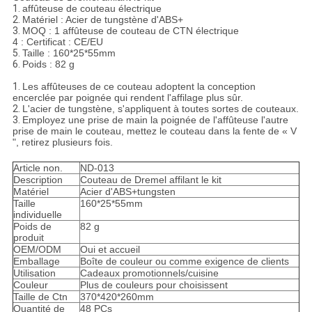
1.
affûteuse de couteau électrique
2.
Matériel : Acier de tungstène d'ABS+
3.
MOQ : 1 affûteuse de couteau de CTN électrique
4 : Certificat : CE/EU
5.
Taille : 160*25*55mm
6.
Poids : 82 g
1.
Les affûteuses de ce couteau adoptent la conception
encerclée par poignée qui rendent l'affilage plus sûr.
2.
L'acier de tungstène, s'appliquent à toutes sortes de couteaux.
3.
Employez une prise de main la poignée de l'affûteuse l'autre
prise de main le couteau, mettez le couteau dans la fente de « V
", retirez plusieurs fois.
Article non.
ND-013
Description
Couteau de Dremel affilant le kit
Matériel
Acier d'ABS+tungsten
Taille
160*25*55mm
individuelle
Poids de
82 g
produit
OEM/ODM
Oui et accueil
Emballage
Boîte de couleur ou comme exigence de clients
Utilisation
Cadeaux promotionnels/cuisine
Couleur
Plus de couleurs pour choisissent
Taille de Ctn
370*420*260mm
Quantité de
48 PCs