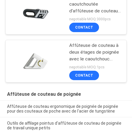
caoutchoutée
d'affûteuse de couteau
de poignée pour le
negotiable MOQ:3000pcs
combat découpant, filet
CONTACT
Affûteuse de couteau à
deux étages de poignée
avec le caoutchouc
antidérapant pour le
negotiable MOQ:1pcs
couteau de poche
CONTACT
Affûteuse de couteau de poignée
Affûteuse de couteau ergonomique de poignée de poignée
pour des couteaux de poche avec de l'acier de tungstène
Outils de affilage pointus d'affûteuse de couteau de poignée
de travail unique petits