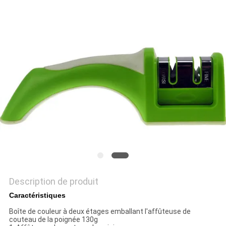
NOUVELLES
LES
AFFAIRES
DEMANDEZ
UN
DEVIS
PLAN
DU
Description de produit
SITE
Caractéristiques
Boîte de couleur à deux étages emballant l'affûteuse de
couteau de la poignée 130g