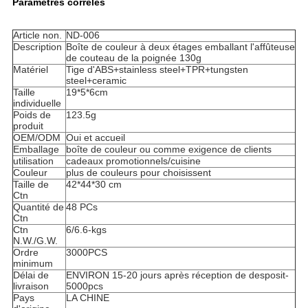
Paramètres corrélés
Article non.
ND-006
Description
Boîte de couleur à deux étages emballant l'affûteuse
de couteau de la poignée 130g
Matériel
Tige d'ABS+stainless steel+TPR+tungsten
steel+ceramic
Taille
19*5*6cm
individuelle
Poids de
123.5g
produit
OEM/ODM
Oui et accueil
Emballage
boîte de couleur ou comme exigence de clients
utilisation
cadeaux promotionnels/cuisine
Couleur
plus de couleurs pour choisissent
Taille de
42*44*30 cm
Ctn
Quantité de
48 PCs
Ctn
Ctn
6/6.6-kgs
N.W./G.W.
Ordre
3000PCS
minimum
Délai de
ENVIRON 15-20 jours après réception de desposit-
livraison
5000pcs
Pays
LA CHINE