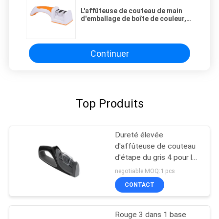
L'affûteuse de couteau de main
d'emballage de boîte de couleur,
sécurité a crénelé l'affûteuse de
couteau
Continuer
Top Produits
Dureté élevée
d'affûteuse de couteau
d'étape du gris 4 pour les
couteaux asiatiques et
negotiable MOQ:1 pcs
européens
CONTACT
Rouge 3 dans 1 base