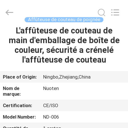
Yuyao
Norton
Electric
Appliance
Co.,
Affûteuse de couteau de poignée
Ltd..
All
L'affûteuse de couteau de
À
Rights
Reserved.
main d'emballage de boîte de
LA
couleur, sécurité a crénelé
MAISON
l'affûteuse de couteau
PRODUITS
Place of Origin:
Ningbo,Zhejiang,China
VIDÉOS
Nom de
Nuoten
marque:
À
Certification:
CE/ISO
PROPOS
Model Number:
ND-006
DE