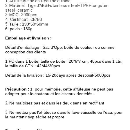
PRIVACY
1.
Affûteuse de couteau de cuisine
2.
Matériel : Tige d'ABS+stainless steel+TPR+tungsten
POLICY
steel+ceramic
3. MOQ : 3000pcs
4 : Certificat : CE/EU
5.
Taille : 190*50*60mm
6. poids : 130g
Emballage et livraison :
Détail d'emballage : Sac d'Opp, boîte de couleur ou comme
conception des clients
1 PC dans 1 boîte, taille de boîte : 20*6*7 cm, 48pcs dans 1 ctn,
la taille de CTN : 42*44*30pcs
Détail de la livraison : 15-20days après desposit-5000pcs
Précaution :
1. pour mémoire, cette affûteuse ne peut pas
adapter pour le couteau et les ciseaux dentelés.
2.
Ne maîtrisez pas et dans les deux sens en rectifiant
3.
Ne mettez pas l'affûteuse dans le lave-vaisselle ou l'eau, pour
la maintenir svp sèche et propre