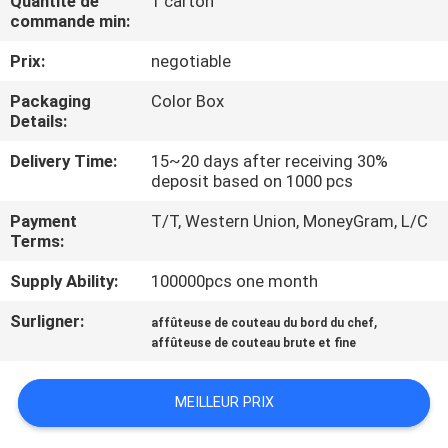
Quantité de
1 carton
NOUS
commande min:
Prix:
negotiable
VISITE
Packaging
Color Box
DE
Details:
L'USINE
Delivery Time:
15~20 days after receiving 30%
deposit based on 1000 pcs
CONTRÔLE
Payment
T/T, Western Union, MoneyGram, L/C
Terms:
DE
LA
Supply Ability:
100000pcs one month
QUALITÉ
Surligner:
,
affûteuse de couteau du bord du chef
affûteuse de couteau brute et fine
NOUS
MEILLEUR PRIX
CONTACTER