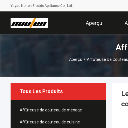
Yuyao Norton Electric Appliance Co., Ltd.
Aperçu
A
Aff
Aperçu
/
Affûteuse De Couteau
Tous Les Produits
Le
co
Affûteuse de couteau de ménage
Affûteuse de couteau de cuisine