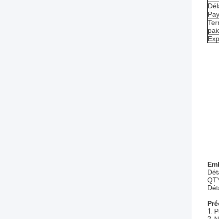
Dél
Pay
Ter
pai
Exp
Emb
Dét
QTY
Dét
Pré
1.
P