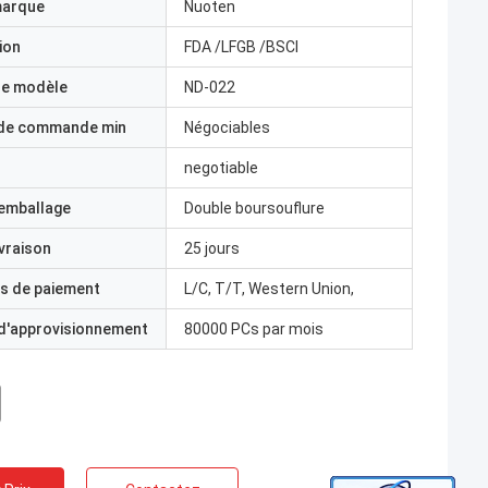
marque
Nuoten
ion
FDA /LFGB /BSCI
e modèle
ND-022
 de commande min
Négociables
negotiable
'emballage
Double boursouflure
ivraison
25 jours
s de paiement
L/C, T/T, Western Union,
 d'approvisionnement
80000 PCs par mois