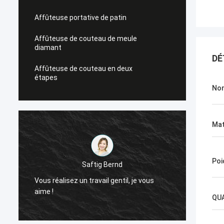
Affûteuse portative de patin
Affûteuse de couteau de meule
diamant
DÉ
Affûteuse de couteau en deux
étapes
No
Mat
Poi
Saftig Bernd
Vous réalisez un travail gentil, je vous
Mainte
aime !
besoin 
QU