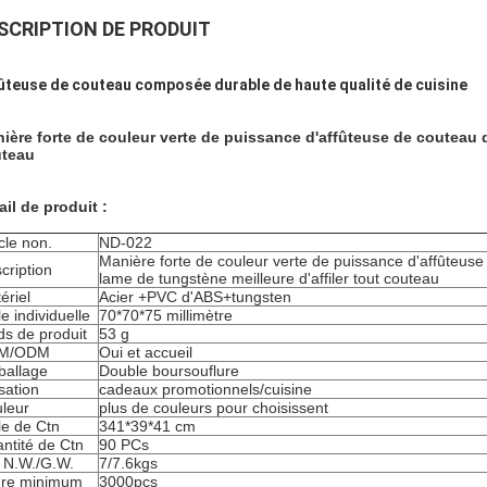
SCRIPTION DE PRODUIT
ûteuse de couteau composée durable de haute qualité de cuisine
ière forte de couleur verte de puissance d'affûteuse de couteau d
teau
ail de produit :
icle non.
ND-022
Manière forte de couleur verte de puissance d'affûteuse
cription
lame de tungstène meilleure d'affiler tout couteau
ériel
Acier +PVC d'ABS+tungsten
le individuelle
70*70*75 millimètre
ds de produit
53 g
M/ODM
Oui et accueil
allage
Double boursouflure
isation
cadeaux promotionnels/cuisine
leur
plus de couleurs pour choisissent
lle de Ctn
341*39*41 cm
ntité de Ctn
90 PCs
 N.W./G.W.
7/7.6kgs
re minimum
3000pcs