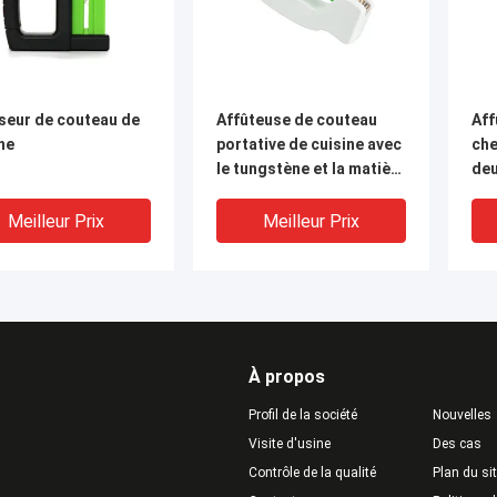
seur de couteau de
Affûteuse de couteau
Aff
ne
portative de cuisine avec
che
le tungstène et la matière
deu
plastique d'ABS
en 
Meilleur Prix
Meilleur Prix
À propos
Profil de la société
Nouvelles
Visite d'usine
Des cas
Contrôle de la qualité
Plan du si