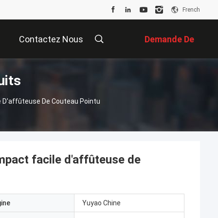
French
Contactez Nous
Demande De
uits
Soumission
e D'affûteuse De Couteau Pointu
mpact facile d'affûteuse de
gine
Yuyao Chine