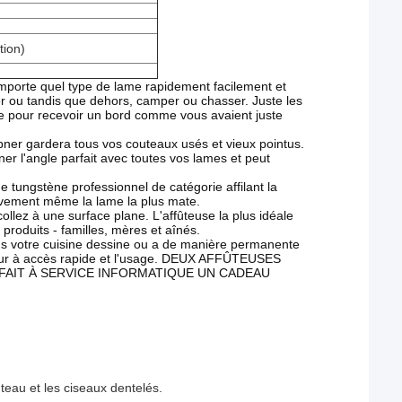
tion)
porte quel type de lame rapidement facilement et
r ou tandis que dehors, camper ou chasser. Juste les
ène pour recevoir un bord comme vous avaient juste
gardera tous vos couteaux usés et vieux pointus.
r l'angle parfait avec toutes vos lames et peut
gstène professionnel de catégorie affilant la
ectivement même la lame la plus mate.
à une surface plane. L'affûteuse la plus idéale
produits - familles, mères et aînés.
ns votre cuisine dessine ou a de manière permanente
 pour à accès rapide et l'usage. DEUX AFFÛTEUSES
 FAIT À SERVICE INFORMATIQUE UN CADEAU
teau et les ciseaux dentelés.