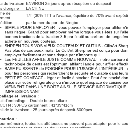
ai de livraison
ENVIRON 25 jours après réception du desposit
s d'origine
LA CHINE
me de
T/T (30% TTT à l'avance, équilibre de 70% avant expédi
ement
édition
par la mer du port de Ningbo
SIMPLE POUR EMPLOYER - vous pouvez l'employer pour affiler n'im
sans risque. Grand pour employer même lorsque vous êtes sur l'alle
bonnes tractions de la traction 3-5 par l'outil au carbure de tungst
acheté un nouveau couteau.
SHRPEN TOUS VOS VIEUX COUTEAUX ET OUTILS - CilinArt Sharpner 
Pas plus de couteaux mats. Le CuliArt Sherpner est conçu pour donne
employer facilement et sans risque par n'importe qui.
Les FEUILLES AFFILE JUSTE COMME NOUVEAU - notre carbure de tun
technologie de dents est l'optimum, affilant l'angle pour affiler eff
BASE PUISSANTE de POIGNÉE POUR L'USAGE À L'INTÉRIEUR - collez 
pour les personnes qui recherchent la sécurité et durable dans leurs 
PETIT ET COMPACT - léger et facile à stocker. Peut être stocké da
placé sur votre réfrigérateur ou n'importe quel espace de cuisine
VIENNENT DANS UNE BOÎTE AINSI LE SERVICE INFORMATIQUE
IMPRESSIONNANT
allage et livraison :
ail d'emballage : Double boursouflure
/CTN : 90PCS cartonnent : 41*39*41cm
ail de la livraison : 25 jours après desposit-3000pcs
caution :
our mémoire, toutes les affûteuses ne peuvent pas adapter pour le cou