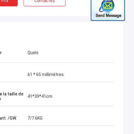
 Prix
Contactez
r
Quels
61 * 65 millimètres
 la taille de
41*39*41cm
n
tt. /GW.
7/7.6KG