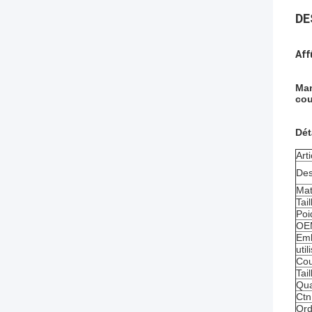
DE
Aff
Man
cou
Dét
Art
Des
Mat
Tail
Poi
OE
Emb
util
Cou
Tai
Qua
Ctn
Ord