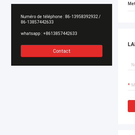
Met
Numéro de téléphone :
86-13958392932 /
86-13857442633
whatsapp :
+8613857442633
LA
Contact