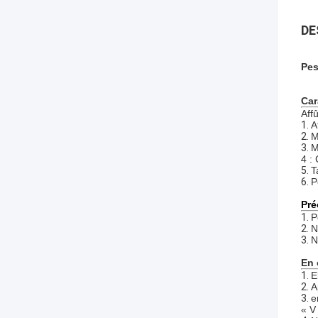
DE
Pes
Car
Aff
1.
A
2.
M
3.
M
4 : 
5.
T
6.
P
Pré
1.
P
2.
N
3.
N
En 
1.
E
2.
A
3.
e
« V 