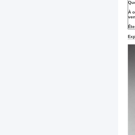
Que
À o
ve
Ête
Exp