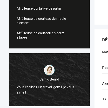
Affûteuse portative de patin
Affûteuse de couteau de meule
diamant
Affûteuse de couteau en deux
étapes
DÉ
Mat
Paq
Saftig Bernd
Ava
Vous réalisez un travail gentil, je vous
Mainte
aime !
besoin 
TAI