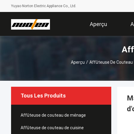
Yuyao Norton Electric Appliance Co., Ltd.
Aperçu
A
Aff
Aperçu
/
Affûteuse De Couteau 
Tous Les Produits
Ma
d'
Affûteuse de couteau de ménage
Affûteuse de couteau de cuisine