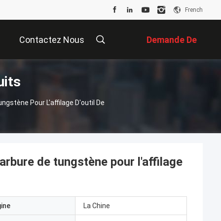
French
Contactez Nous
Demande De
uits
Soumission
stène Pour L'affilage D'outil De
rbure de tungstène pour l'affilage
gine
La Chine