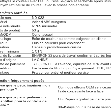
ettoyez le couteau avec l'eau ou l'essuie-glace et séchez-le après utilis
toyez l'affûteuse de couteau avec la brosse non-abrasive.
amètres corrélés
icle non.
ND-022
ériel
Acier d'ABS+tungsten
le individuelle
61*65 millimètre
ds de produit
53 g
M/ODM
Oui et accueil
allage
Boîte de couleur ou comme exigence de clients
leur
Plus de couleurs pour choisissent
isation
Cadeaux promotionnels/cuisine
re minimum
1 CTN
ai de livraison
ENVIRON
22 jours de travail confirment après tou
s d'origine
LA CHINE
me de paiement
T/T (30% TTT à l'avance, équilibre de 70% avant 
édition
Par la mer de Ningbo port/by expriment : DHL, UP
ntage
Prix concurrentiel et meilleur service
stion fréquemment posée
-ce que je peux imprimer mon
Oui, nous offrons OEM service.a
pre logo ?
l'aide concevante face à face.
-ce que je peux prélever un
Oui, l'aperçu gratuit peut être pri
antillon pour le contrôle de
lité ?
30-45days pour la base de serv