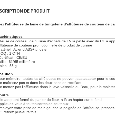
SCRIPTION DE PRODUIT
ez l'affûteuse de lame de tungstène d'affûteuse de couteau de c
actéristiques
ûteuse de couteau de cuisine d'achats de TV la petite avec du CE a ap
ffûteuse de couteau promotionnelle de produit de cuisine
atériel : Acier d'ABS+tungsten
OQ : 1 CTN
Certificat : CE/EU
aille : 61*65 millimètre
oids : 53 g
caution
our mémoire, toutes les affûteuses ne peuvent pas adapter pour le cou
e maîtrisez pas et dans les deux sens en rectifiant.
e mettez pas l'affûteuse dans le lave-vaisselle ou l'eau, pour la mainte
outre
lle adoptent formé du panier de fleur, a là un haptor sur le fond
ppliquez-vous à toutes sortes de couteaux
mployez votre prise de main gauche la poignée de l'affûteuse, pressez-l
", retirez plusieurs fois.