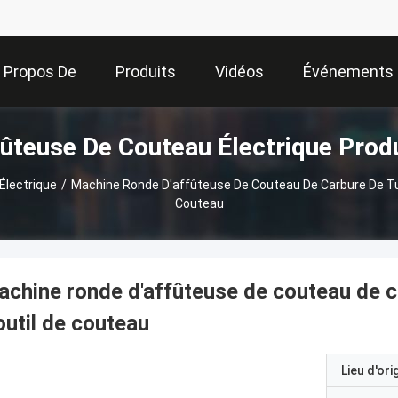
 Propos De
Produits
Vidéos
Événements
ûteuse De Couteau Électrique Prod
Nous
Électrique
/
Machine Ronde D'affûteuse De Couteau De Carbure De Tung
Couteau
chine ronde d'affûteuse de couteau de ca
outil de couteau
Lieu d'ori