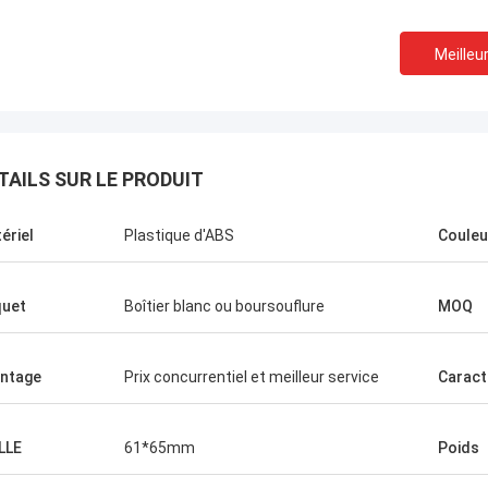
Meilleur
TAILS SUR LE PRODUIT
ériel
Plastique d'ABS
Couleu
uet
Boîtier blanc ou boursouflure
MOQ
Melia de Chris
ntage
Prix concurrentiel et meilleur service
Caract
nant, seulement Norton, aucun
l'autre fournisseur !
LLE
61*65mm
Poids