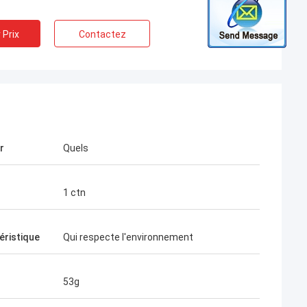
 Prix
Contactez
r
Quels
1 ctn
éristique
Qui respecte l'environnement
53g