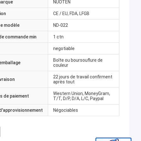
marque
NUOTEN
ion
CE / EU, FDA, LFGB
e modèle
ND-022
 de commande min
1 ctn
negotiable
Boîte ou boursouflure de
'emballage
couleur
22 jours de travail confirment
ivraison
après tout
Western Union, MoneyGram,
s de paiement
T/T, D/P, D/A, L/C, Paypal
 d'approvisionnement
Négociables