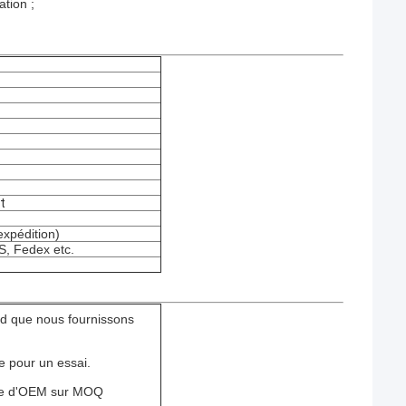
ation ;
t
expédition)
S, Fedex etc.
nd que nous fournissons
se pour un essai.
ice d'OEM sur MOQ