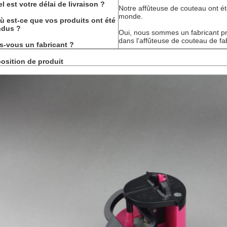
l est votre délai de livraison ?
Notre affûteuse de couteau ont ét
monde.
ù est-ce que vos produits ont été
ndus ?
Oui, nous sommes un fabricant pr
dans l'affûteuse de couteau de fa
s-vous un fabricant ?
osition de produit