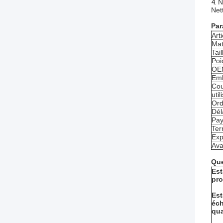
4.
N
Net
Par
Art
Mat
Tail
Poi
OE
Emb
Cou
util
Ord
Dél
Pay
Ter
Exp
Ava
Que
Est
pro
Est
éch
qua