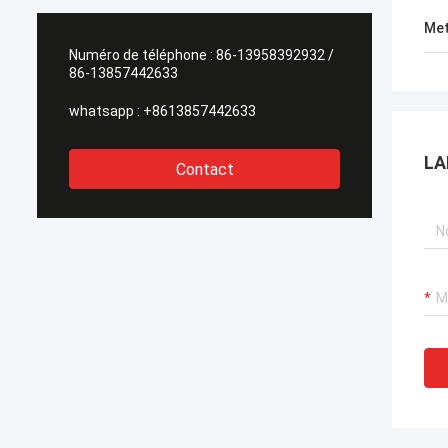
Met
Numéro de téléphone :
86-13958392932 /
86-13857442633
whatsapp :
+8613857442633
LA
Contact