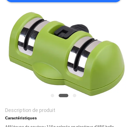
NOUVELLES
LES
AFFAIRES
DEMANDEZ
UN
DEVIS
PLAN
DU
SITE
Description de produit
Caractéristiques