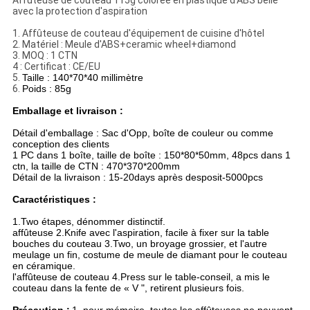
PRIVACY
Affûteuse de couteau 115g colorée en plastique d'ABS belle
avec la protection d'aspiration
POLICY
1. Affûteuse de couteau d'équipement de cuisine d'hôtel
2. Matériel : Meule d'ABS+ceramic wheel+diamond
3. MOQ : 1 CTN
4 : Certificat : CE/EU
5.
Taille : 140*70*40 millimètre
6.
Poids : 85g
Emballage et livraison :
Détail d'emballage : Sac d'Opp, boîte de couleur ou comme
conception des clients
1 PC dans 1 boîte, taille de boîte : 150*80*50mm, 48pcs dans 1
ctn, la taille de CTN : 470*370*200mm
Détail de la livraison : 15-20days après desposit-5000pcs
Caractéristiques :
1.Two étapes, dénommer distinctif.
affûteuse 2.Knife avec l'aspiration, facile à fixer sur la table
bouches du couteau 3.Two, un broyage grossier, et l'autre
meulage un fin, costume de meule de diamant pour le couteau
en céramique.
l'affûteuse de couteau 4.Press sur le table-conseil, a mis le
couteau dans la fente de « V ", retirent plusieurs fois.