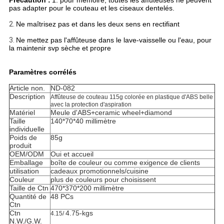
Précaution :
1. pour mémoire, toutes les affûteuses ne peuvent
pas adapter pour le couteau et les ciseaux dentelés.
2.
Ne maîtrisez pas et dans les deux sens en rectifiant
3.
Ne mettez pas l'affûteuse dans le lave-vaisselle ou l'eau, pour
la maintenir svp sèche et propre
Paramètres corrélés
Article non.
ND-082
Description
Affûteuse de couteau 115g colorée en plastique d'ABS belle
avec la protection d'aspiration
Matériel
Meule d'ABS+ceramic wheel+diamond
Taille
140*70*40 millimètre
individuelle
Poids de
85g
produit
OEM/ODM
Oui et accueil
Emballage
boîte de couleur ou comme exigence de clients
utilisation
cadeaux promotionnels/cuisine
Couleur
plus de couleurs pour choisissent
Taille de Ctn
470*370*200 millimètre
Quantité de
48 PCs
Ctn
Ctn
4.75-kgs
4.15/
N.W./G.W.