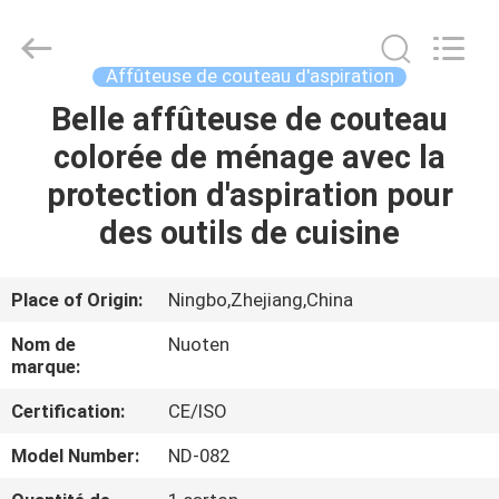
Yuyao
Norton
Electric
Appliance
Co.,
Affûteuse de couteau d'aspiration
Ltd..
All
Belle affûteuse de couteau
À
Rights
Reserved.
colorée de ménage avec la
LA
protection d'aspiration pour
MAISON
des outils de cuisine
PRODUITS
Place of Origin:
Ningbo,Zhejiang,China
VIDÉOS
Nom de
Nuoten
marque:
À
Certification:
CE/ISO
PROPOS
Model Number:
ND-082
DE