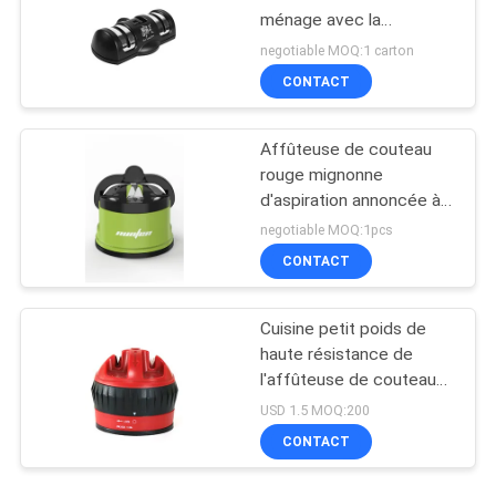
ménage avec la
protection d'aspiration
negotiable MOQ:1 carton
pour des outils de cuisine
CONTACT
Affûteuse de couteau
rouge mignonne
d'aspiration annoncée à
la TV pour des couteaux
negotiable MOQ:1pcs
de cuisine réglés
CONTACT
Cuisine petit poids de
haute résistance de
l'affûteuse de couteau
52,6 G
USD 1.5 MOQ:200
CONTACT