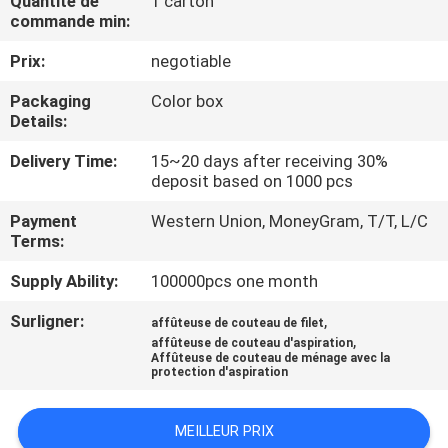
Quantité de
1 carton
NOUS
commande min:
Prix:
negotiable
VISITE
Packaging
Color box
DE
Details:
L'USINE
Delivery Time:
15~20 days after receiving 30%
deposit based on 1000 pcs
CONTRÔLE
Payment
Western Union, MoneyGram, T/T, L/C
Terms:
DE
LA
Supply Ability:
100000pcs one month
QUALITÉ
Surligner:
,
affûteuse de couteau de filet
,
affûteuse de couteau d'aspiration
Affûteuse de couteau de ménage avec la
NOUS
protection d'aspiration
CONTACTER
MEILLEUR PRIX